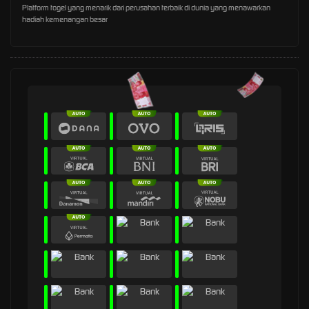
Platform togel yang menarik dari perusahan terbaik di dunia yang menawarkan
hadiah kemenangan besar