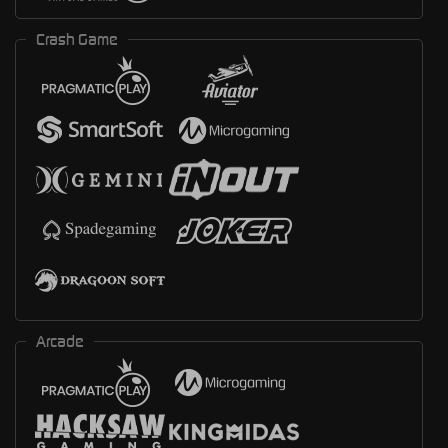
Crash Game
Arcade