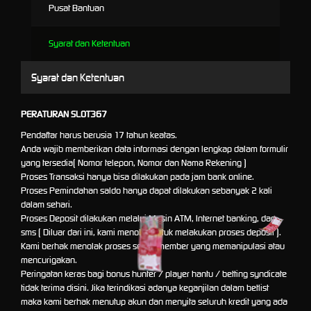
Pusat Bantuan
Syarat dan Ketentuan
Syarat dan Ketentuan
PERATURAN SLOT367
Pendaftar harus berusia 17 tahun keatas.
Anda wajib memberikan data informasi dengan lengkap dalam formulir
yang tersedia( Nomor telepon, Nomor dan Nama Rekening )
Proses Transaksi hanya bisa dilakukan pada jam bank online.
Proses Pemindahan saldo hanya dapat dilakukan sebanyak 2 kali
dalam sehari.
Proses Deposit dilakukan melalui Mesin ATM, Internet banking, dan
sms ( Diluar dari ini, kami menolak untuk melakukan proses deposit ).
Kami berhak menolak proses setiap member yang memanipulasi atau
mencurigakan.
Peringatan keras bagi bonus hunter / player hantu / betting syndicate
tidak terima disini. Jika terindikasi adanya keganjilan dalam betlist
maka kami berhak menutup akun dan menyita seluruh kredit yang ada