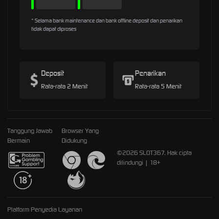
* Selama bank maintenance dan bank offline deposit dan penarikan
tidak dapat diproses
Deposit
Penarikan
Rata-rata 2 Menit
Rata-rata 5 Menit
Tanggung Jawab
Browser Yang
Bermain
Didukung
©2026 SLOT367. Hak cipta
dilindungi | 18+
Platform Penyedia Layanan