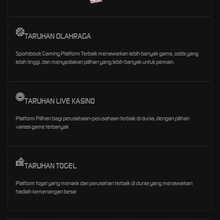
TARUHAN OLAHRAGA
Sportsbook Gaming Platform Terbaik menawarkan lebih banyak game, odds yang
lebih tinggi, dan menyediakan pilihan yang lebih banyak untuk pemain.
TARUHAN LIVE KASINO
Platform Pilihan bagi perusahaan-perusahaan terbaik di dunia, dengan pilihan
variasi game terbanyak
TARUHAN TOGEL
Platform togel yang menarik dari perusahan terbaik di dunia yang menawarkan
hadiah kemenangan besar