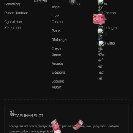
Referral
Gambling
67
m
Togel
Pusat Bantuan
Facebo
Live
ok
Syarat dan
Casino
Ketentuan
Instagra
Race
m
Olahraga
Twitter
Crash
Game
Arcade
E-Sports
Sabung
Ayam
TARUHAN SLOT
Penyedia slot online dengan beragam pilihan game menarik yang memudahkan
pemain untuk mencapai jackpot