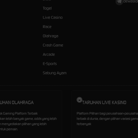
dewaslo
Togel
Live Casino
Race
Olahraga
Crash Game
Arcade
E-Sports
Sabung Ayam
UHAN OLAHRAGA
TARUHAN LIVE KASINO
k Gaming Platform Terbaik
Platform Pilihan bagi perusahaan-perusah
an lebih banyak game, odds yang lebih
terbaik di dunia, dengan pilihan variasi gam
an menyediakan pilihan yang lebih
terbanyak
ntuk pemain.