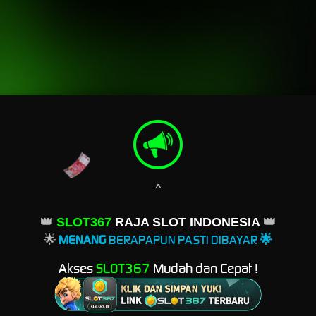
^
👑
SLOT367
RAJA SLOT INDONESIA
👑
🌟
MENANG
BERAPAPUN PASTI DIBAYAR
🌟
Akses
SLOT367
Mudah dan Cepat !