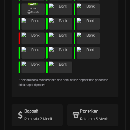
* Selama bank maintenance dan bank offline deposit dan penarikan
tidak dapat diproses
Deposit
Penarikan
Rata-rata 2 Menit
Rata-rata 5 Menit