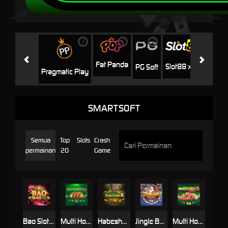
i
i
i
i
i
Facha
Fat Panda
Slot88 x PP
PG Soft
Pragmatic Play
SMARTSOFT
Semua
Top
Slots
Crash
permainan
20
Game
Bao Slot 5X
Multi Hot 100
Habesha Fortune 5
Jingle Bell Bonanza
Multi Hot 5 Deluxe