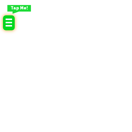
Tap Me!