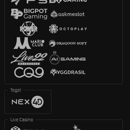
Togel
Live Casino