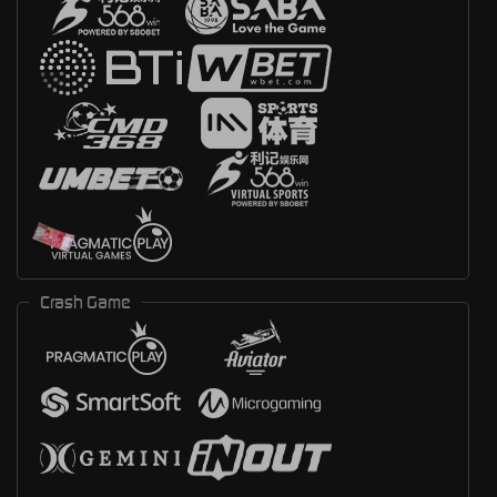
Crash Game