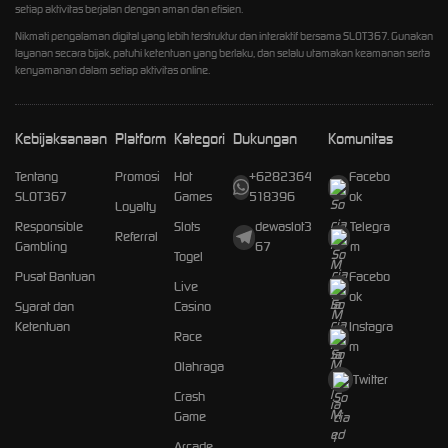
setiap aktivitas berjalan dengan aman dan efisien.
Nikmati pengalaman digital yang lebih terstruktur dan interaktif bersama SLOT367. Gunakan
layanan secara bijak, patuhi ketentuan yang berlaku, dan selalu utamakan keamanan serta
kenyamanan dalam setiap aktivitas online.
Kebijaksanaan
Platform
Kategori
Dukungan
Komunitas
Tentang
Promosi
Hot
+6282364
Facebo
SLOT367
Games
518396
ok
Loyalty
Responsible
Slots
dewaslot3
Telegra
Referral
Gambling
67
m
Togel
Pusat Bantuan
Facebo
Live
ok
Syarat dan
Casino
Ketentuan
Instagra
Race
m
Olahraga
Twitter
Crash
Game
Arcade