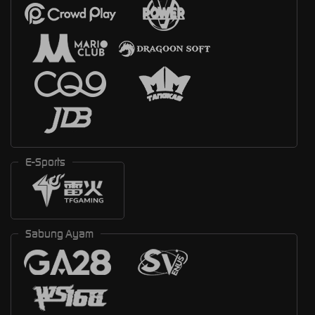
E-Sports
Sabung Ayam