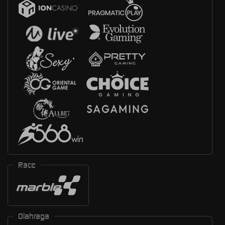
Race
Olahraga