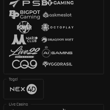
Togel
Live Casino