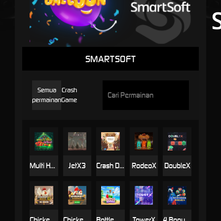
SMARTSOFT
Semua
Crash
permainan
Game
Multi Hot Wheel
JetX3
Crash Duel X
RodeoX
DoubleX
ChickenWays
Chicken Highway
Bottle Mania
TowerX
4 Bonuses Bonanza