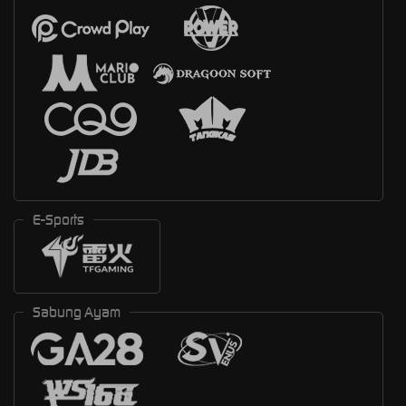
E-Sports
Sabung Ayam