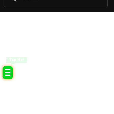
Tap Me!