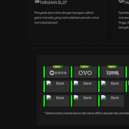
TARUHAN SLOT
TA
Penyedia slot online dengan beragam pilihan
Sportsb
game menarik yang memudahkan pemain untuk
menawar
mencapai jackpot
tinggi,
banyak 
* Selama bank maintenance dan bank offline deposit dan penarik