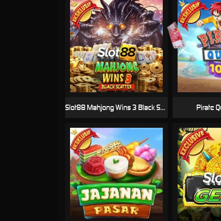
Slot88 Mahjong Wins 3 Black Scatter
Pirate 