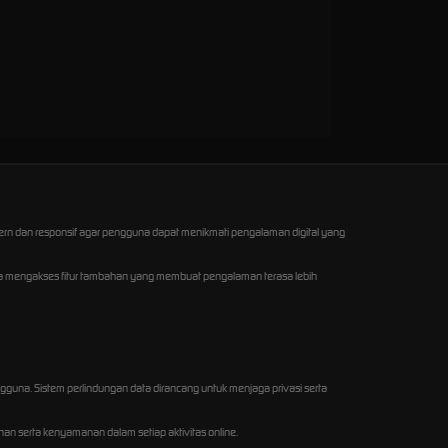
odern dan responsif agar pengguna dapat menikmati pengalaman digital yang
ta mengakses fitur tambahan yang membuat pengalaman terasa lebih
una. Sistem perlindungan data dirancang untuk menjaga privasi serta
nan serta kenyamanan dalam setiap aktivitas online.