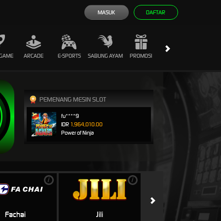
MASUK
DAFTAR
 GAME
ARCADE
E-SPORTS
SABUNG AYAM
PROMOSI
PEMENANG MESIN SLOT
fu****9
IDR
1,964,010.00
Power of Ninja
he****5
IDR
959,080.00
Gates of Olympus 1000
i
i
i
fu****9
IDR
939,200.00
No Limit City
Power of Ninja
Fachai
Jili
sur****h