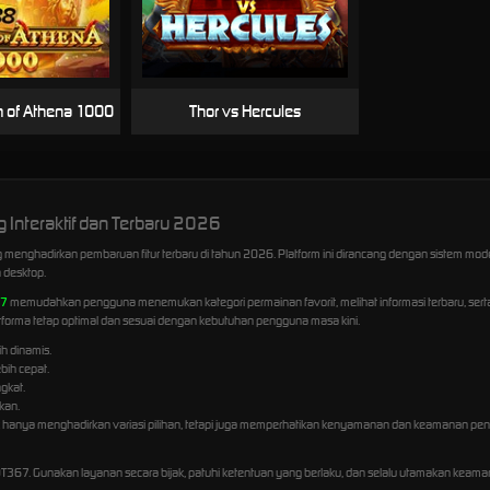
 of Athena 1000
Thor vs Hercules
Interaktif dan Terbaru 2026
ng menghadirkan pembaruan fitur terbaru di tahun 2026. Platform ini dirancang dengan sistem m
n desktop.
67
memudahkan pengguna menemukan kategori permainan favorit, melihat informasi terbaru, ser
erforma tetap optimal dan sesuai dengan kebutuhan pengguna masa kini.
h dinamis.
bih cepat.
gkat.
kan.
anya menghadirkan variasi pilihan, tetapi juga memperhatikan kenyamanan dan keamanan pengg
SLOT367. Gunakan layanan secara bijak, patuhi ketentuan yang berlaku, dan selalu utamakan keama