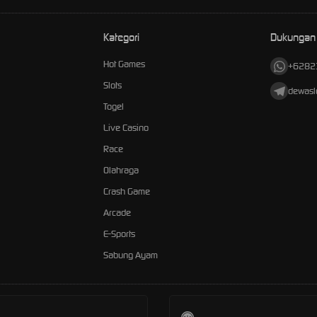
Kategori
Dukungan
Hot Games
+6282
Slots
dewasl
Togel
Live Casino
Race
Olahraga
Crash Game
Arcade
E-Sports
Sabung Ayam