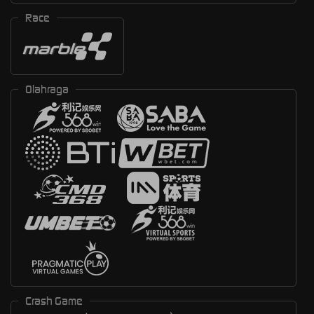
Race
Olahraga
Crash Game