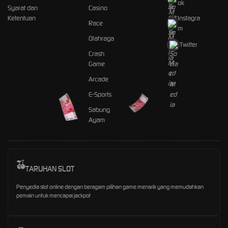
ok
Syarat dan
Casino
Ketentuan
Instagra
Race
m
Olahraga
Twitter
Crash
Game
Arcade
E-Sports
Sabung
Ayam
TARUHAN SLOT
Penyedia slot online dengan beragam pilihan game menarik yang memudahkan
pemain untuk mencapai jackpot