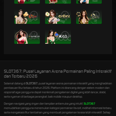
i
i
i
i
i
SLOT367: Pusat Layanan Arena Permainan Paling Interaktif
dan Terbaru 2026
Selamat datang di
SLOT367
, pusat layanan arena permainan interaktif yang menghadirkan
pembaruan fitur terbaru di tahun 2026. Platform ini dirancang dengan sistem modern dan
responsif agar pengguna dapat menikmati pengalaman digital yang lebih lancar, stabil,
serta nyaman di berbagai perangkat, baik mobile maupun desktop.
Dengan navigasi yang ringan dan tampilan antarmuka yang intuitif,
SLOT367
memudahkan pengguna menemukan kategori permainan favorit, melihat informasi terbaru,
serta mengakses fitur tambahan yang membuat pengalaman terasa lebih interaktif. Setiap